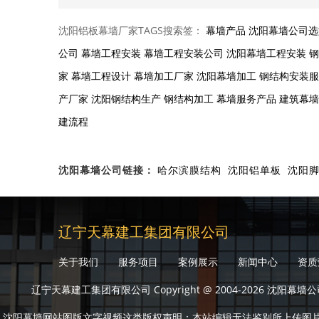
善售后服务体系的厂家。通过这样的选择，可以确保钢
程的质量和安全 ...
沈阳铝板幕墙厂家TAGS搜索签：
幕墙产品
沈阳幕墙公司选
公司
幕墙工程安装
幕墙工程安装公司
沈阳幕墙工程安装
钢
家
幕墙工程设计
幕墙加工厂家
沈阳幕墙加工
钢结构安装服
产厂家
沈阳钢结构生产
钢结构加工
幕墙服务产品
建筑幕墙
建流程
沈阳幕墙公司链接：
哈尔滨膜结构
沈阳铝单板
沈阳
辽宁天幕建工集团有限公司
关于我们
服务项目
案例展示
新闻中心
资质
辽宁天幕建工集团有限公司 Copyright @ 2004-202
沈阳幕墙网站图版文字视频这类版权声明：本站编辑无法鉴别所上传图片文