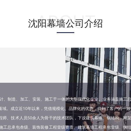
ABOUT
沈阳幕墙公司介绍
设计、制造、加工、安装、施工于一体的大型现代化企业。业务涵盖施工
域。成立近10年以来，凭借规模化、品牌化的优势，得到了客户的一致
程师、技术人员50余人为骨干的技术团队，下设建筑幕墙、钢结构、网
了施工总承包叁级、装饰装修工程壹级资质、建筑幕墙工程承包壹级、钢