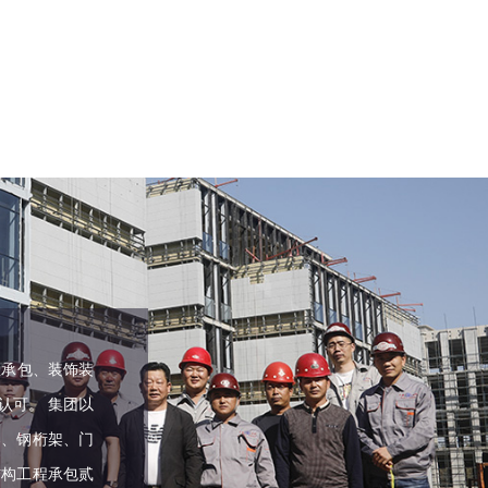
总承包、装饰装
认可。 集团以
架、钢桁架、门
结构工程承包贰