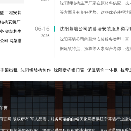
结构安装工
沈阳钢结构生产厂家在原材料供应、技
等方面具有良好优势。这些优势使得沈
型
工程安装
钢结构行业的发展做出了积极贡献 ...
结构安装厂
06-16
沈阳幕墙公司的幕墙安装服务类型
务
钢结构生
2026
沈阳幕墙公司的幕墙安装服务类型丰富
公司
网架搭
据建筑特点、预算等因素综合考虑，选择
脚手架出租
沈阳钢结构制作
沈阳断桥铝门窗
保温装饰一体板
拉弯
荣誉
6 沈阳幕墙公司官网 版权所有 军人品质，服务可靠的白帽优化网提供辽宁幕墙
字视频等知识版权，如果涉猎侵犯版权或违法内容，请及时通知联系普法志愿