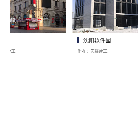
业城
沈阳软件园
天幕建工
作者：天幕建工