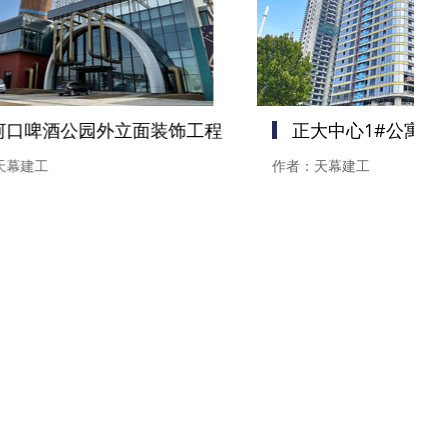
河口啤酒公园外立面装饰工程
正大中心1#公寓楼
天幕建工
作者：天幕建工